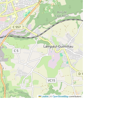
Leaflet
|
©
OpenStreetMap
contributors