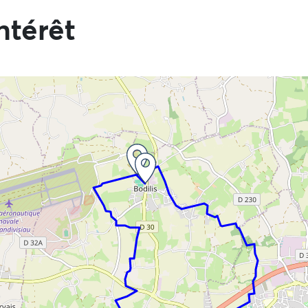
ntérêt
 directement aux informations