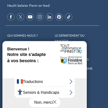
Heulit keleier Penn-ar-bed
QUI SOMMES-NOUS ?
LE DÉPARTEMENT DU
FINISTÈRE
REJOIGNEZ-NOUS
VENIR EN FINISTÈRE
CONTACT
CARTES ET BROCHURES
MARCHÉS PUBLICS
LES OFFICES DE TOURISME
MENTIONS LÉGALES
PRESSE
DÉCLARATION
MARÉES
D’ACCESSIBILITÉ
MÉTÉO