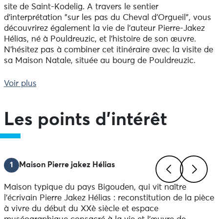
site de Saint-Kodelig. A travers le sentier
d'interprétation "sur les pas du Cheval d'Orgueil", vous
découvrirez également la vie de l'auteur Pierre-Jakez
Hélias, né à Pouldreuzic, et l'histoire de son œuvre.
N'hésitez pas à combiner cet itinéraire avec la visite de
sa Maison Natale, située au bourg de Pouldreuzic.
Départ/Arrivée : Place Corentin Hénaff
Voir plus
Balisage : PR jaune
Sens de l'itinéraire : antihoraire
Le balisage terrain prévaut toujours sur les documents
Les points d'intérêt
papier ou numériques.
Dénivelé : 180.54
1
Maison Pierre jakez Hélias
Conseils avant de partir :
Emportez de quoi vous restaurer (boisson, en-cas).
Maison typique du pays Bigouden, qui vit naître
Pensez à prendre un sac pou vos déchets.
Previous
Next
l'écrivain Pierre Jakez Hélias : reconstitution de la pièce
à vivre du début du XXè siècle et espace
Avis aux promeneurs :