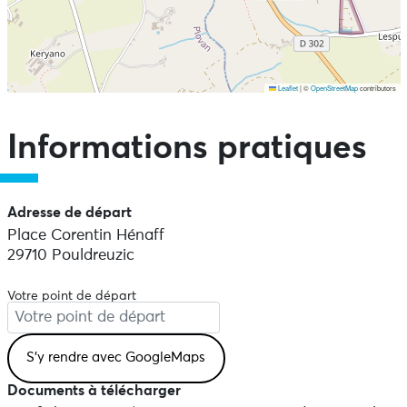
Leaflet
|
©
OpenStreetMap
contributors
Ne pas consulter la carte et aller directement aux points
d'intérêts
Informations pratiques
Adresse de départ
Place Corentin Hénaff
29710 Pouldreuzic
Votre point de départ
Documents à télécharger