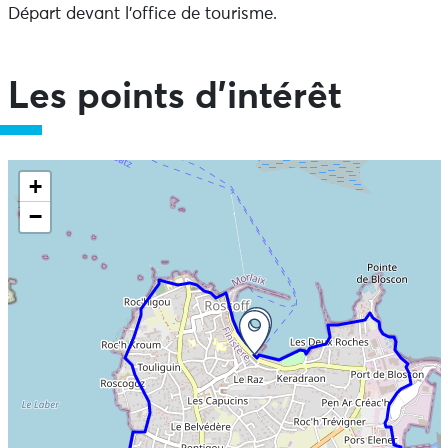
Départ devant l'office de tourisme.
Les points d'intérêt
Ne pas consulter la carte et aller directement aux
+
informations
−