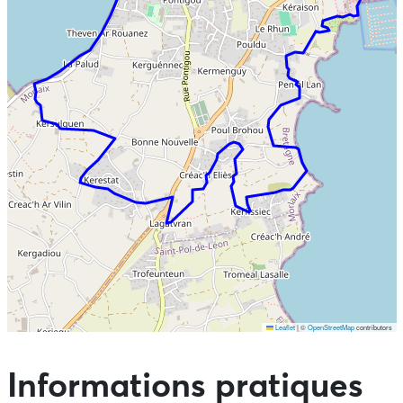
Leaflet
|
©
OpenStreetMap
contributors
Ne pas consulter la carte et aller directement aux points
d'intérêts
Informations pratiques