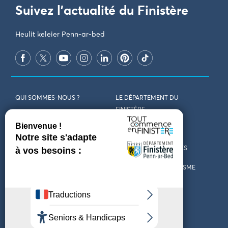
Suivez l'actualité du Finistère
Heulit keleier Penn-ar-bed
QUI SOMMES-NOUS ?
LE DÉPARTEMENT DU
FINISTÈRE
REJOIGNEZ-NOUS
VENIR EN FINISTÈRE
CONTACT
CARTES ET BROCHURES
MARCHÉS PUBLICS
LES OFFICES DE TOURISME
MENTIONS LÉGALES
PRESSE
DÉCLARATION
MARÉES
D’ACCESSIBILITÉ