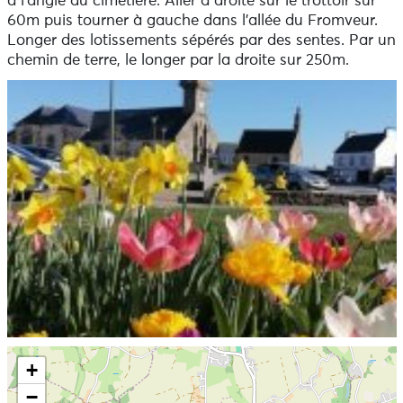
à l'angle du cimetière. Aller à droite sur le trottoir sur
que les restaurants environnants.
60m puis tourner à gauche dans l'allée du Fromveur.
Longer des lotissements sépérés par des sentes. Par un
chemin de terre, le longer par la droite sur 250m.
Ne pas consulter la carte et aller directement aux
+
informations
−