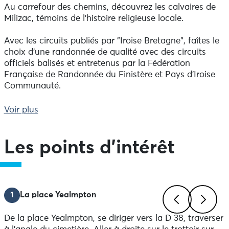
Au carrefour des chemins, découvrez les calvaires de
Milizac, témoins de l'histoire religieuse locale.
Avec les circuits publiés par "Iroise Bretagne", faîtes le
choix d'une randonnée de qualité avec des circuits
officiels balisés et entretenus par la Fédération
Française de Randonnée du Finistère et Pays d'Iroise
Communauté.
Venez découvrir en chemin l'église de Milizac ainsi que
Voir plus
les calvaires.
Balisage :
Les points d'intérêt
- Jaune
A l'Office de Tourisme Iroise Bretagne des randofiches
papiers et topoguides édités par la Fédération
1
La place Yealmpton
Française de Randonnée du Finistère sont disponibles.
De la place Yealmpton, se diriger vers la D 38, traverser
Retrouvez, en bas de page, toutes les activités ainsi
Previous
Next