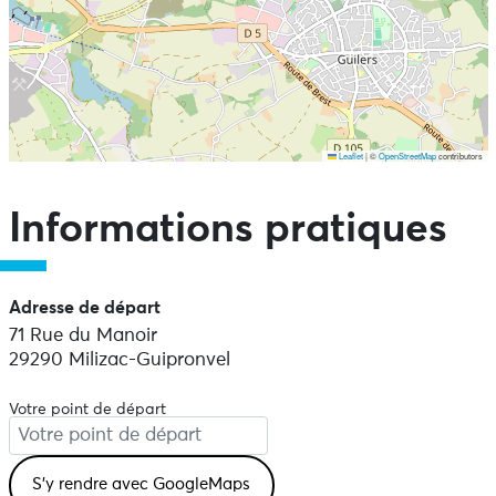
Leaflet
|
©
OpenStreetMap
contributors
Ne pas consulter la carte et aller directement aux points
d'intérêts
Informations pratiques
Adresse de départ
71 Rue du Manoir
29290 Milizac-Guipronvel
Votre point de départ