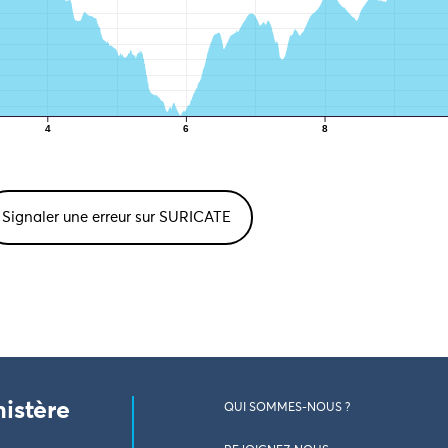
4
6
8
Signaler une erreur sur SURICATE
nistère
QUI SOMMES-NOUS ?