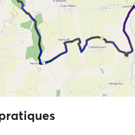
1
8
6
directement aux points d'intérêts
pratiques