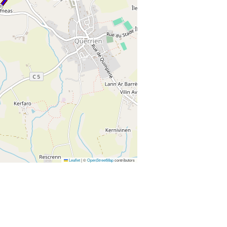
0
Leaflet
|
©
OpenStreetMap
contributors