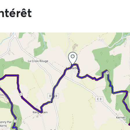
ntérêt
 directement aux informations
12
2
4