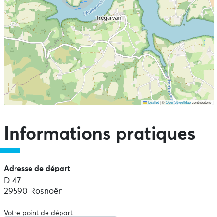
Leaflet
|
©
OpenStreetMap
contributors
Ne pas consulter la carte et aller directement aux points
d'intérêts
Informations pratiques
Adresse de départ
D 47
29590 Rosnoën
Votre point de départ