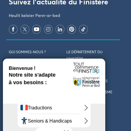
Suivez l'actualité du Finistère
Heulit keleier Penn-ar-bed
QUI SOMMES-NOUS ?
LE DÉPARTEMENT DU
FINISTÈRE
REJOIGNEZ-NOUS
VENIR EN FINISTÈRE
CONTACT
CARTES ET BROCHURES
MARCHÉS PUBLICS
LES OFFICES DE TOURISME
MENTIONS LÉGALES
PRESSE
DÉCLARATION
MARÉES
D’ACCESSIBILITÉ