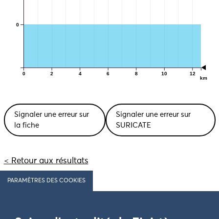
0
0
2
4
6
8
10
12
km
Signaler une erreur sur
Signaler une erreur sur
la fiche
SURICATE
< Retour aux résultats
PARAMÈTRES DES COOKIES