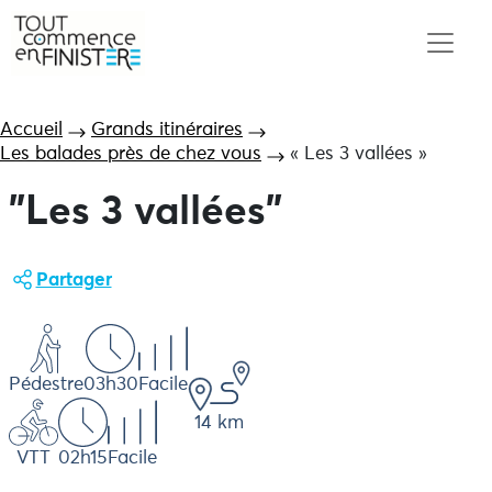
Accueil
Grands itinéraires
Les balades près de chez vous
« Les 3 vallées »
"Les 3 vallées"
Partager
Pédestre
03h30
Facile
14 km
VTT
02h15
Facile