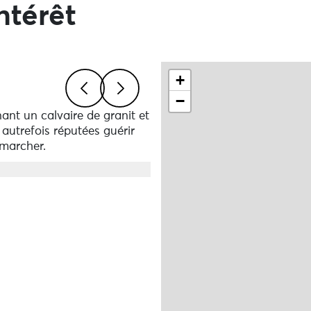
ntérêt
Ne pas consulter la carte e
+
−
nant un calvaire de granit et
Previous
Next
 autrefois réputées guérir
 marcher.