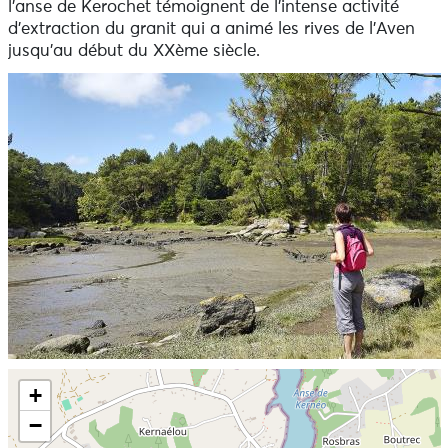
l’anse de Kerochet témoignent de l’intense activité
d’extraction du granit qui a animé les rives de l’Aven
jusqu’au début du XXème siècle.
Ne pas consulter la carte et aller directement aux
+
informations
−