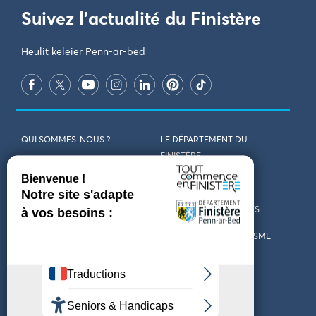
Suivez l'actualité du Finistère
Heulit keleier Penn-ar-bed
QUI SOMMES-NOUS ?
LE DÉPARTEMENT DU
FINISTÈRE
REJOIGNEZ-NOUS
VENIR EN FINISTÈRE
CONTACT
CARTES ET BROCHURES
MARCHÉS PUBLICS
LES OFFICES DE TOURISME
MENTIONS LÉGALES
PRESSE
DÉCLARATION
MARÉES
D’ACCESSIBILITÉ