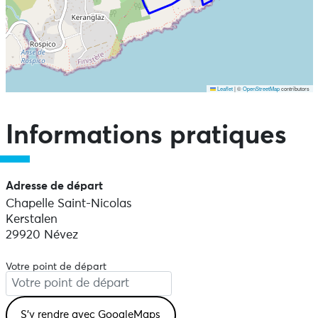
Leaflet
|
©
OpenStreetMap
contributors
Ne pas consulter la carte et aller directement aux points
d'intérêts
Informations pratiques
Adresse de départ
Chapelle Saint-Nicolas
Kerstalen
29920 Névez
Votre point de départ