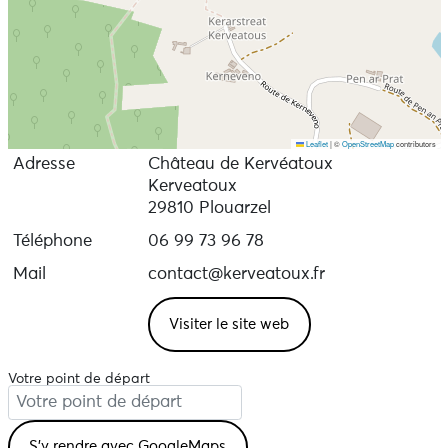
les oiseaux, la forêt...
Leaflet
|
©
OpenStreetMap
contributors
Adresse
Château de Kervéatoux
Kerveatoux
29810 Plouarzel
Téléphone
06 99 73 96 78
Mail
contact@kerveatoux.fr
Visiter le site web
Votre point de départ