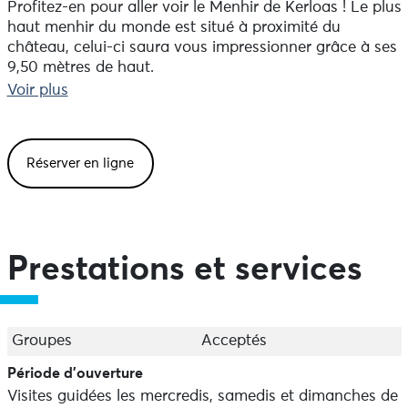
Profitez-en pour aller voir le Menhir de Kerloas ! Le plus
haut menhir du monde est situé à proximité du
château, celui-ci saura vous impressionner grâce à ses
9,50 mètres de haut.
Voir plus
L'histoire de cette bâtisse démarre au XVème siècle par
la construction d'un magnifique manoir breton. Par la
suite, des améliorations y sont apportées et le manoir
Réserver en ligne
se transforme en château romantique à la fin du
XIXème siècle. Vous y découvrirez étang, moulins,
pigeonnier, canons, tours... La visite guidée sera
ponctuée d'histoires comme celle de la grille du diable,
celle de l'occupation du lieu par les Allemands, des
Prestations et services
canons pris à l'abordage en Crimée, ou encore l'histoire
de la famille de Taisne.
Les activités proposées cette année
Groupes
Acceptés
. Balade guidée autour du Château de Kerveatoux pour
Période d'ouverture
les enfants et famille : en breton ou en français
Visites guidées les mercredis, samedis et dimanches de