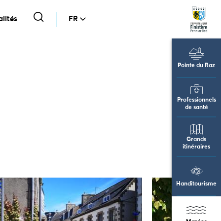
lités
FR
Pointe du Raz
Professionnels
de santé
Grands
itinéraires
Handitourisme