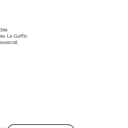
ttée
les Le Goffic
ouescat