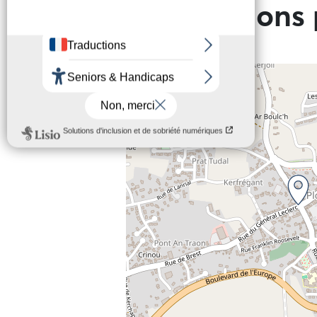
Informations 
+
−