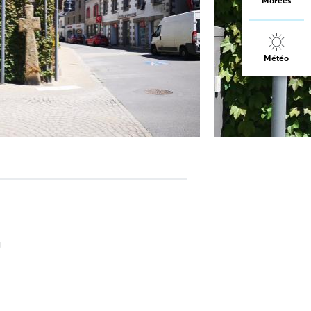
Marées
Météo
a