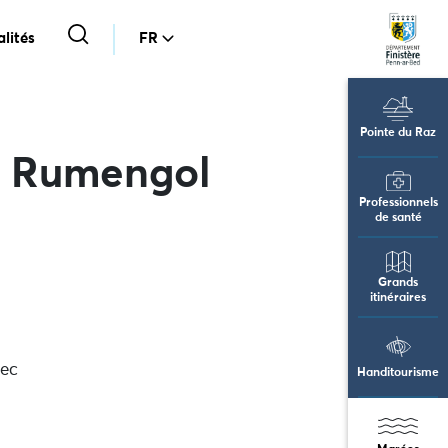
lités
FR
Pointe du Raz
e Rumengol
Professionnels
de santé
Grands
itinéraires
vec
Handitourisme