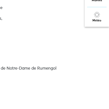
Marées
ce
s,
Météo
se de Notre-Dame de Rumengol
u