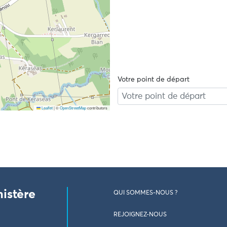
Votre point de départ
Leaflet
|
©
OpenStreetMap
contributors
nistère
QUI SOMMES-NOUS ?
REJOIGNEZ-NOUS