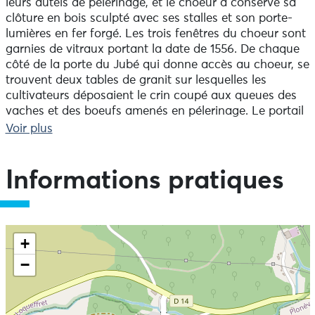
leurs autels de pélerinage, et le choeur a conservé sa
clôture en bois sculpté avec ses stalles et son porte-
lumières en fer forgé. Les trois fenêtres du choeur sont
garnies de vitraux portant la date de 1556. De chaque
côté de la porte du Jubé qui donne accès au choeur, se
trouvent deux tables de granit sur lesquelles les
cultivateurs déposaient le crin coupé aux queues des
vaches et des boeufs amenés en pélerinage. Le portail
méridional, qui est l'un des plus complets, porte la date
Voir plus
de 1516. Il abrite les statues des douze apôtres et celle
de Saint-Herbot placée au-dessus de la porte donnant
accès à la chapelle. La tour carrée est percée de
Informations pratiques
longues baies ogivales. Le calvaire porte une
crucifixion.
+
−