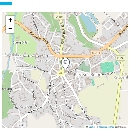
+
−
Leaflet
|
©
OpenStreetMap
contributors