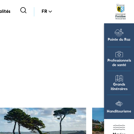
lités
FR
Pointe du Raz
Professionnels
de santé
Grands
itinéraires
Handitourisme