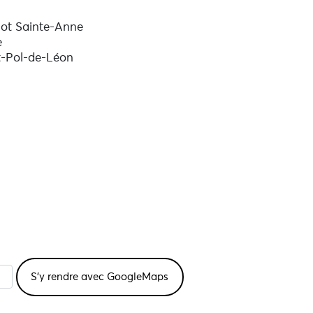
Ilot Sainte-Anne
e
t-Pol-de-Léon