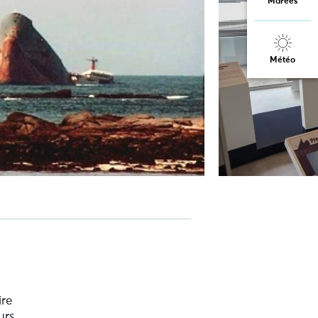
Marées
Météo
ire
urs