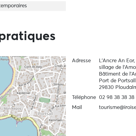
de Molène
temporaires
3 Curés à Milizac-Guipronvel
gat, tour de la presqu'île de Crozon a
Breizhgo
pratiques
plices, des vélos sont proposés à la location pour explor
décontraction.
Adresse
L’Ancre An Eor
tique et les conditions climatiques impactent
sillage de l’Am
t.
Bâtiment de l'A
Port de Portsall
29830 Ploudal
Téléphone
02 98 38 38 38
Mail
tourisme@irois