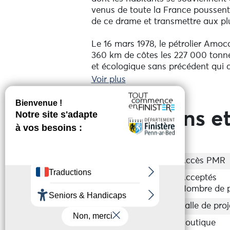
venus de toute la France poussent
de ce drame et transmettre aux plu
Le 16 mars 1978, le pétrolier Amoco
360 km de côtes les 227 000 tonne
et écologique sans précédent qui 
avec pelles et seaux. 14 années de
Voir plus
courage par le maire de Ploudalm
touchées d'être indemnisées. À tra
d'époque, l'espace muséographiq
Prestations et
incroyable aventure humaine.
En face du musée, est exposée tou
Accessibilité
Accès PMR
En saison, un bureau d'information
Groupes
Acceptés
plans, infos pratiques, hébergement
Nombre de p
vous y attendent :
- Navette pour les îles de Molène 
Equipements
Salle de pro
- Découverte guidée de l’île d’Oue
Services
Boutique
- Location de vélos à Ouessant av