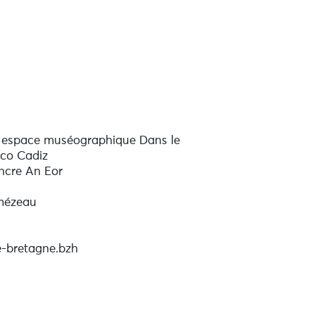
er
, espace muséographique Dans le
oco Cadiz
ncre An Eor
mézeau
e-bretagne.bzh