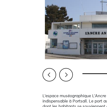
Previous
Next
L'espace muséographique L'Ancre A
indispensable à Portsall. Le port 
dont les habitants se souviennent c