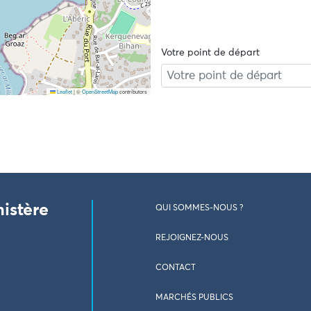
Votre point de départ
Leaflet
|
©
OpenStreetMap
contributors
nistère
QUI SOMMES-NOUS ?
REJOIGNEZ-NOUS
CONTACT
MARCHÉS PUBLICS