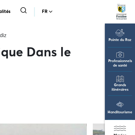
lités
FR
diz
Pointe du Raz
ique Dans le
Professionnels
de santé
Grands
itinéraires
Handitourisme