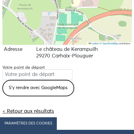
Leaflet
|
©
OpenStreetMap
contributors
Adresse
Le château de Kerampuilh
29270 Carhaix-Plouguer
Votre point de départ
< Retour aux résultats
PARAMÈTRES DES COOKIES