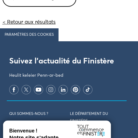
Deux pardons à Notre-Dame-de-tout-remède s’y
déroulent chaque année : l’un le jour de la Trinité et le
second
< Retour aux résultats
PARAMÈTRES DES COOKIES
Suivez l'actualité du Finistère
Heulit keleier Penn-ar-bed
QUI SOMMES-NOUS ?
LE DÉPARTEMENT DU
FINISTÈRE
REJOIGNEZ-NOUS
VENIR EN FINISTÈRE