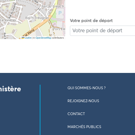
Votre point de départ
Leaflet
|
©
OpenStreetMap
contributors
nistère
QUI SOMMES-NOUS ?
REJOIGNEZ-NOUS
CONTACT
MARCHÉS PUBLICS