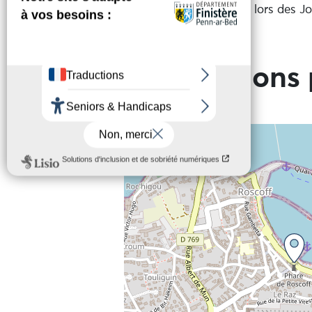
Le phare peut se visiter lors des 
Informations 
+
−