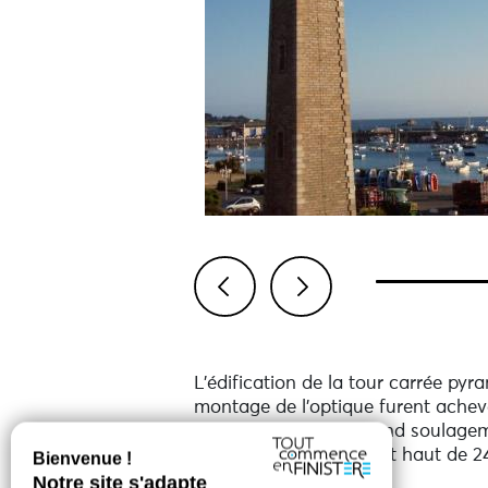
Previous
Next
L’édification de la tour carrée py
montage de l’optique furent achevé 
service en 1934 au grand soulage
Le phare de Roscoff est haut de 