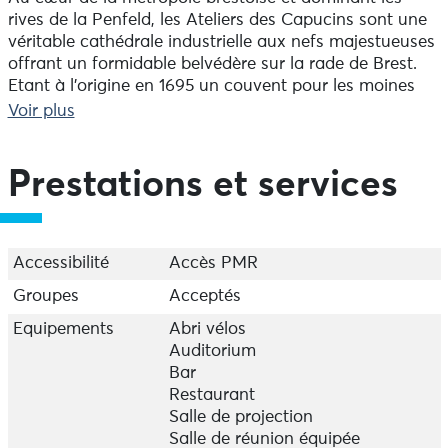
rives de la Penfeld, les Ateliers des Capucins sont une
véritable cathédrale industrielle aux nefs majestueuses
offrant un formidable belvédère sur la rade de Brest.
Etant à l’origine en 1695 un couvent pour les moines
Capucins, reconvertis ensuite en ateliers industriels. En
Voir plus
2000, la ville de Brest décide d’ouvrir cette cité
interdite aux habitants brestois et de réhabiliter, dans
le cadre d’un projet d’éco quartier ambitieux, d’anciens
Prestations et services
ateliers industriels, qui ont vocation à devenir un pôle
de 35 000 m², économique, culturel, touristique et de
loisirs, à rayonnement métropolitain. Aujourd’hui le
bâtiment phare du plateau des Capucins, les Ateliers
Accessibilité
Accès PMR
sont une grande place publique couverte (la plus
Groupes
Acceptés
grande d’Europe?!) émerveillant petits et grands. Lieu
brestois incontournable, c’est un nouveau tiers lieu
Equipements
Abri vélos
hors normes accueillant des évènements en tout genre
Auditorium
allant d’un simple séminaire à des manifestations
Bar
publiques tout en passant par des expositions !
Restaurant
Salle de projection
Connaissez-vous beaucoup d’autres endroits abritant
Salle de réunion équipée