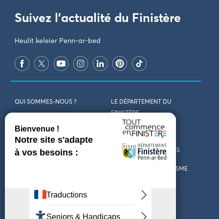
Suivez l'actualité du Finistère
Heulit keleier Penn-ar-bed
QUI SOMMES-NOUS ?
LE DÉPARTEMENT DU
FINISTÈRE
REJOIGNEZ-NOUS
VENIR EN FINISTÈRE
CONTACT
CARTES ET BROCHURES
MARCHÉS PUBLICS
LES OFFICES DE TOURISME
MENTIONS LÉGALES
PRESSE
DÉCLARATION
MARÉES
D’ACCESSIBILITÉ