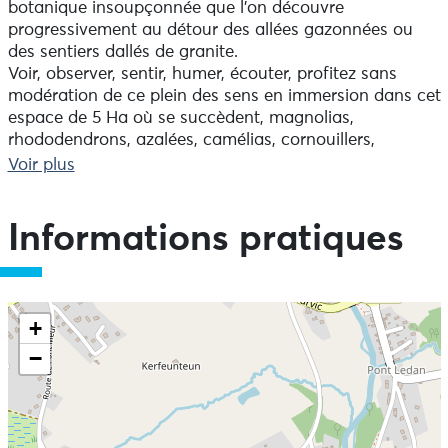
botanique insoupçonnée que l'on découvre
progressivement au détour des allées gazonnées ou
des sentiers dallés de granite.
Voir, observer, sentir, humer, écouter, profitez sans
modération de ce plein des sens en immersion dans cet
espace de 5 Ha où se succèdent, magnolias,
rhododendrons, azalées, camélias, cornouillers,
hydrangeas, arbres et arbustes rares.
Voir plus
Et si quelque chose éveille votre curiosité, n'hésitez pas
à solliciter les propriétaires du lieu qui se feront un
plaisir de répondre à vos questions.
Informations pratiques
+
−