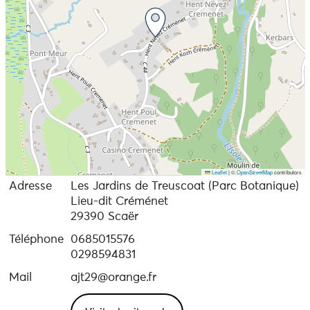
Leaflet
|
©
OpenStreetMap
contributors
Adresse
Les Jardins de Treuscoat (Parc Botanique)
Lieu-dit Créménet
29390 Scaër
Téléphone
0685015576
0298594831
Mail
ajt29@orange.fr