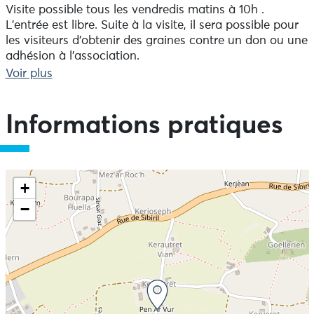
Visite possible tous les vendredis matins à 10h .
L'entrée est libre. Suite à la visite, il sera possible pour
les visiteurs d'obtenir des graines contre un don ou une
adhésion à l'association.
Voir plus
Réservation par mail à kaolkozh@gmail.com.
Libre participation (Un sachet de graines sera offert à
chacun des participants).
Informations pratiques
+
−