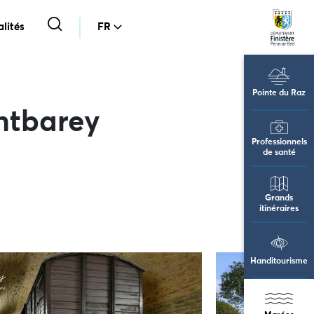
lités
FR
Pointe du Raz
ntbarey
Professionnels
de santé
Grands
itinéraires
Handitourisme