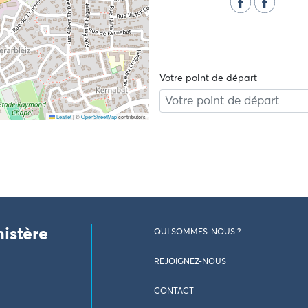
Votre point de départ
Leaflet
|
©
OpenStreetMap
contributors
nistère
QUI SOMMES-NOUS ?
REJOIGNEZ-NOUS
CONTACT