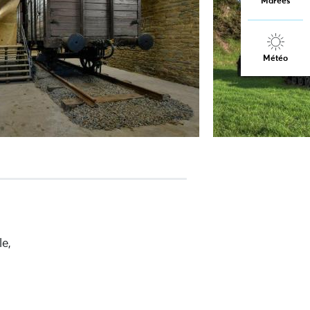
Marées
Météo
e,