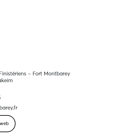
le
s
lle
inistériens – Fort Montbarey
akeim
5
arey.fr
e web