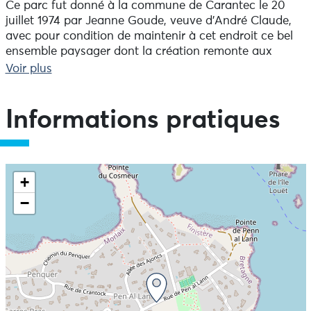
Ce parc fut donné à la commune de Carantec le 20
juillet 1974 par Jeanne Goude, veuve d’André Claude,
avec pour condition de maintenir à cet endroit ce bel
ensemble paysager dont la création remonte aux
années 1920.
Voir plus
Lors de la 1ère visite, ce qui frappe tout d’abord est
l’importante terrasse à balustres qui, par degrés,
Informations pratiques
descend vers la mer, surplombant la Baie du Clouët.
Bordée d’une double haie de palmiers, cet ensemble
majestueux est le seul vestige de ce qu’il est convenu
d’appeler « le château Mézières », aujourd’hui disparu.
+
−
Jeu de piste pour les enfants disponible gratuitement à
l'office de tourisme.
Visite libre toute l'année.