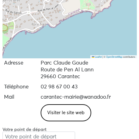
Leaflet
|
©
OpenStreetMap
contributors
Adresse
Parc Claude Goude
Route de Pen Al Lann
29660 Carantec
Téléphone
02 98 67 00 43
Mail
carantec-mairie@wanadoo.fr
Visiter le site web
Votre point de départ