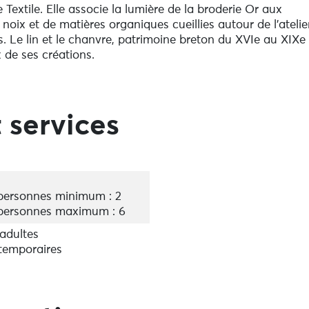
 Textile. Elle associe la lumière de la broderie Or aux
 noix et de matières organiques cueillies autour de l’atelie
es. Le lin et le chanvre, patrimoine breton du XVIe au XIXe
x de ses créations.
elier sur rdv (accès rdc).
posées tout au long de l’année. Réservation sur la boutiq
 services
mail
ersonnes minimum : 2
personnes maximum : 6
 adultes
 temporaires