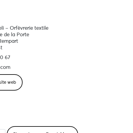
li – Orfèvrerie textile
e de la Porte
Rempart
t
0 67
.com
 site web