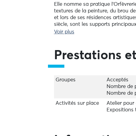
Elle nomme sa pratique l’Orfèvrerie
textures de la peinture, du brou de
et lors de ses résidences artistiqu
siècle, sont les supports principau
Voir plus
Marie vous ouvre la porte de son at
Des initiations sont également pro
en ligne.
Prestations et
Renseignements par téléphone ou 
Du lundi au vendredi
De 9h30 à 12h et de 14h à 17h30
Groupes
Acceptés
Nombre de p
Nombre de 
Activités sur place
Atelier pour
Expositions