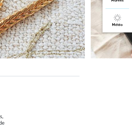
Marées
Météo
s,
de