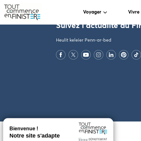
PARAMÈTRES DES COOKIES
Voyager
Vivre
Suivez l'actualité du Fi
Heulit keleier Penn-ar-bed