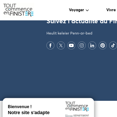
PARAMÈTRES DES COOKIES
Voyager
Vivre
Suivez l'actualité du Fi
Heulit keleier Penn-ar-bed