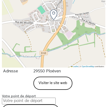
Leaflet
|
©
OpenStreetMap
contributors
Adresse
29550 Ploéven
Visiter le site web
Votre point de départ