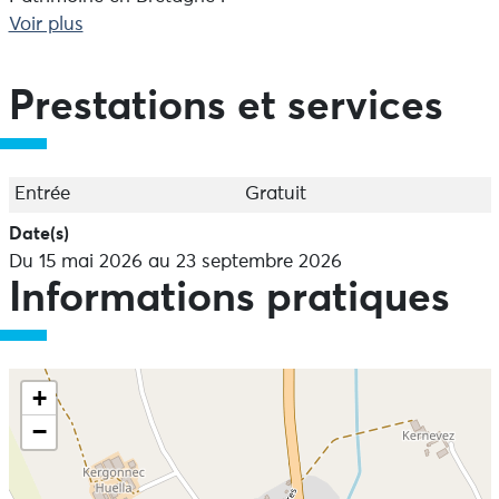
Les participants peuvent s'inscrire via le formulaire en
Voir plus
ligne et proposer jusqu'à trois photographies.
Les résultats seront annoncés le 15 octobre
Prestations et services
Entrée
Gratuit
Date(s)
Du 15 mai 2026 au 23 septembre 2026
Informations pratiques
+
−