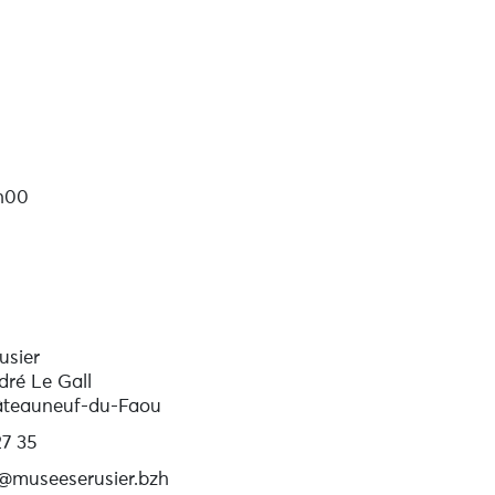
 commence l’ère Meiji, et l’Empire
 ukio-e né de l’art populaire, est
la conférencière vous emmènera
h00
usier
dré Le Gall
teauneuf-du-Faou
7 35
@museeserusier.bzh