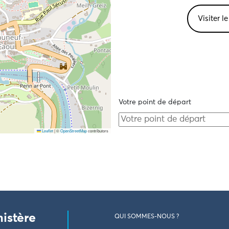
Visiter l
Votre point de départ
Leaflet
|
©
OpenStreetMap
contributors
nistère
QUI SOMMES-NOUS ?