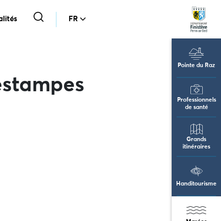
lités
FR
Pointe du Raz
 estampes
Professionnels
de santé
Grands
itinéraires
Handitourisme