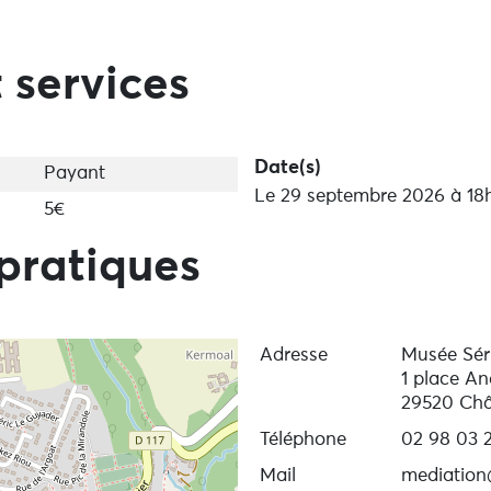
 monde japonais alors fermé au monde occidental. En 1855,
e et à la culture occidentale. Parmi ces estampes, le type
Kapon.
 services
e gravure utilisée pour la réalisation de ces estampes, 
 traduirait en français l’appellation “ukiyo”.
Date(s)
Payant
Le 29 septembre 2026 à 18
5€
pratiques
Adresse
Musée Sér
1 place An
29520 Châ
Téléphone
02 98 03 2
Mail
mediation