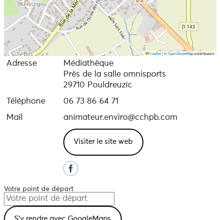
Leaflet
|
©
OpenStreetMap
contributors
Adresse
Médiathèque
Près de la salle omnisports
29710 Pouldreuzic
Téléphone
06 73 86 64 71
Mail
animateur.enviro@cchpb.com
Visiter le site web
Votre point de départ