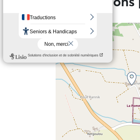
Informations 
+
−