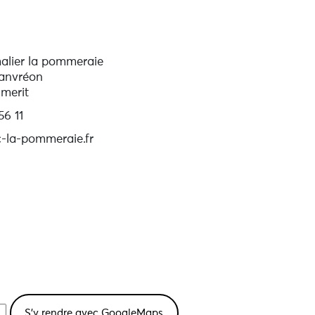
alier la pommeraie
Lanvréon
merit
56 11
-la-pommeraie.fr