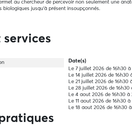
permet au chercheur de percevoir non seulement une anato
biologiques jusqu'à présent insoupçonnés.
ront découvrir le monde de la microscopie. Frédéric Mercie
e situé au premier étage.
 services
oncert donné par deux artistes: Cédric Gruénais ou Nicol
lassique soit des chansons traditionnelles. Selon la météo
r de la salle d'exposition.
 évoluerez au milieu des vestiges d'un manoir du seizième 
Date(s)
on
Le 7 juillet 2026 de 16h30 
Le 14 juillet 2026 de 16h30
sociation loi 1901, œuvrant pour la science et le bien de 
Le 21 juillet 2026 de 16h30
sables. Ils bénéficieront de la réduction d'impôt sur le r
Le 28 juillet 2026 de 16h30
riel et les consommables nécessaires aux expériences.
Le 4 aout 2026 de 16h30 à
Le 11 aout 2026 de 16h30 à
Le 18 aout 2026 de 16h30 
pratiques