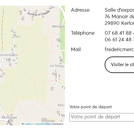
Adresse
Salle d’expos
76 Manoir d
29890 Kerlo
Téléphone
07 68 41 88
06 61 24 48 
Mail
fredericmer
Visiter le s
Votre point de départ
Leaflet
|
©
OpenStreetMap
contributors