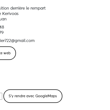
ition derrière le rempart
e Kerivoas
uan
 48
79
cier722@gmail.com
ite web