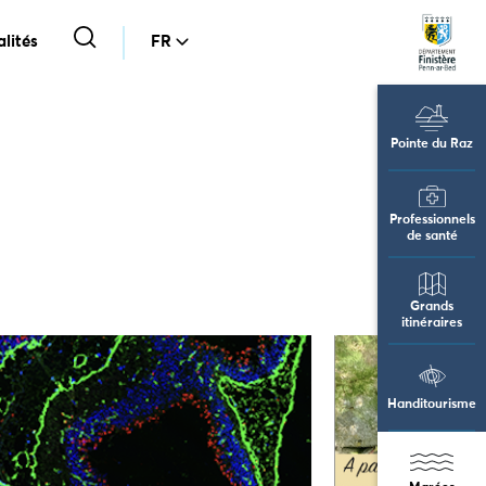
lités
FR
Pointe du Raz
Professionnels
de santé
Grands
itinéraires
Handitourisme