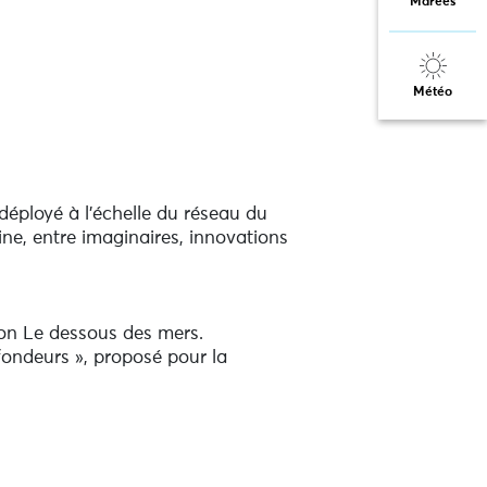
Marées
Météo
 déployé à l’échelle du réseau du
ine, entre imaginaires, innovations
ion Le dessous des mers.
fondeurs », proposé pour la
x modélisations 3D des fonds
er ces territoires longtemps restés