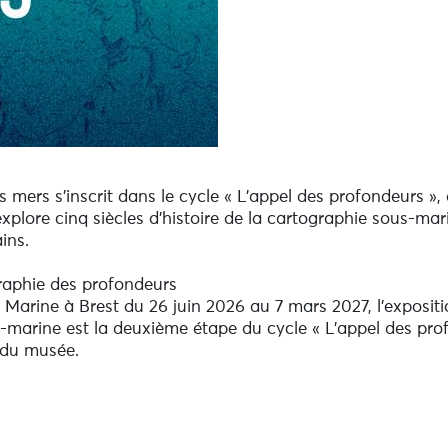
s mers s’inscrit dans le cycle « L’appel des profondeurs »,
xplore cinq siècles d’histoire de la cartographie sous-mar
ins.
raphie des profondeurs
Marine à Brest du 26 juin 2026 au 7 mars 2027, l’exposit
-marine est la deuxième étape du cycle « L’appel des pro
u du musée.
plées de monstres et de créatures mystérieuses, jusqu’au
ècles d’innovations visant à mesurer, analyser et représent