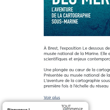
À Brest, l’exposition Le dessous de
musée national de la Marine. Elle e
scientifiques et enjeux contempora
Une plongée au cœur de la cartog
Présentée au musée national de la 
L’aventure de la cartographie sous
première fois à l’échelle du résea
Des premières cartes marines, peu
Voir plus
marins, le parcours retrace cinq si
invisibles.