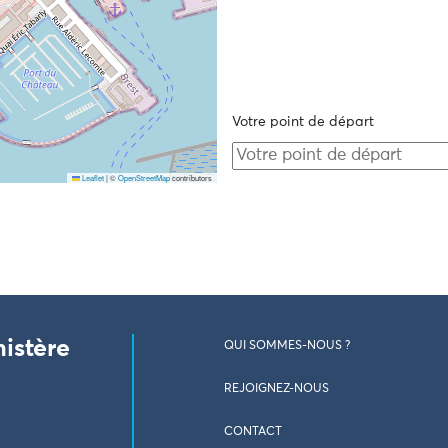
Votre point de départ
Leaflet
|
©
OpenStreetMap
contributors
nistère
QUI SOMMES-NOUS ?
REJOIGNEZ-NOUS
CONTACT