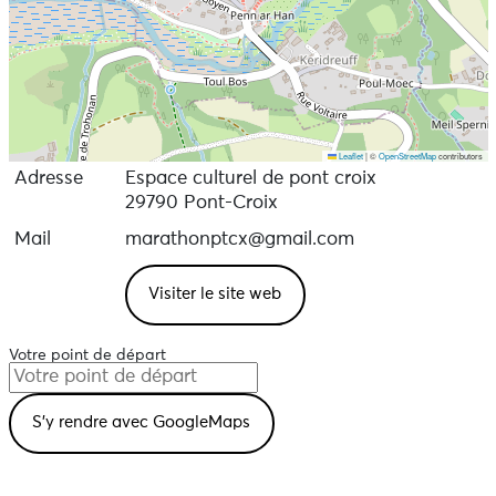
Leaflet
|
©
OpenStreetMap
contributors
Adresse
Espace culturel de pont croix
29790 Pont-Croix
Mail
marathonptcx@gmail.com
Visiter le site web
Votre point de départ