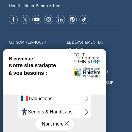
Heulit keleier Penn-ar-bed
QUI SOMMES-NOUS ?
LE DÉPARTEMENT DU
FINISTÈRE
REJOIGNEZ-NOUS
VENIR EN FINISTÈRE
CONTACT
CARTES ET BROCHURES
MARCHÉS PUBLICS
LES OFFICES DE TOURISME
MENTIONS LÉGALES
PRESSE
DÉCLARATION
MARÉES
D’ACCESSIBILITÉ
MÉTÉO