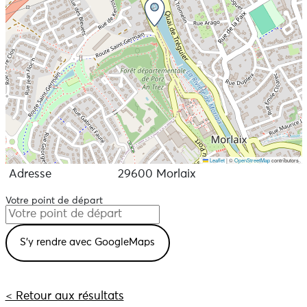
Leaflet
|
©
OpenStreetMap
contributors
Adresse
29600 Morlaix
Votre point de départ
< Retour aux résultats