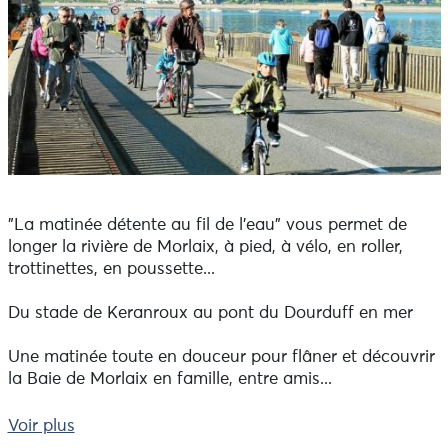
"La matinée détente au fil de l'eau" vous permet de
longer la rivière de Morlaix, à pied, à vélo, en roller,
trottinettes, en poussette...
Du stade de Keranroux au pont du Dourduff en mer
Une matinée toute en douceur pour flâner et découvrir
la Baie de Morlaix en famille, entre amis...
A vélo, le port du casque est obligatoire pour les moins
Voir plus
de 12 ans.