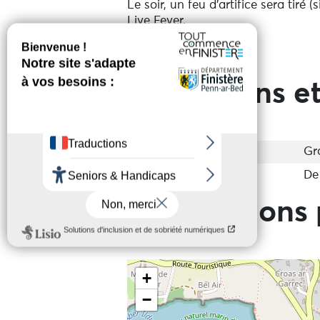
Le soir, un feu d'artifice sera tir
Live Fever.
Voir plus
Prestations et
Entrée
Gr
Tarif de base
De
Informations 
+
−