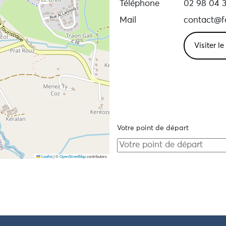
Téléphone
02 98 04 3
Mail
contact@fo
Visiter l
Votre point de départ
Leaflet
|
©
OpenStreetMap
contributors