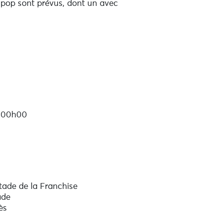
ts pop sont prévus, dont un avec
à 00h00
tade de la Franchise
ade
ès