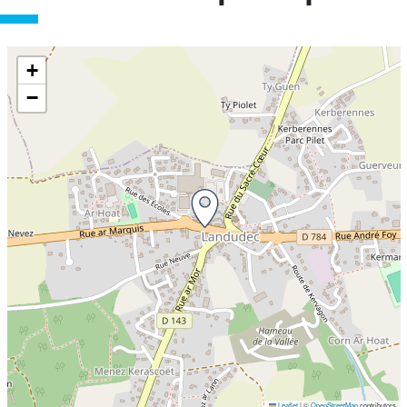
+
−
Leaflet
|
©
OpenStreetMap
contributors