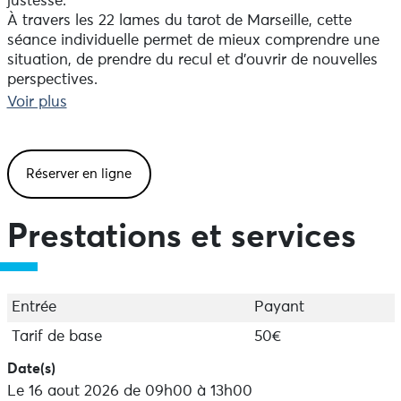
justesse.
À travers les 22 lames du tarot de Marseille, cette
séance individuelle permet de mieux comprendre une
situation, de prendre du recul et d’ouvrir de nouvelles
perspectives.
En 30 minutes, l’essentiel émerge ; en une heure,
Voir plus
l’accompagnement s’approfondit pour une exploration
plus fine et éclairante.
Réserver en ligne
Prestations et services
Entrée
Payant
Tarif de base
50€
Date(s)
Le 16 aout 2026 de 09h00 à 13h00