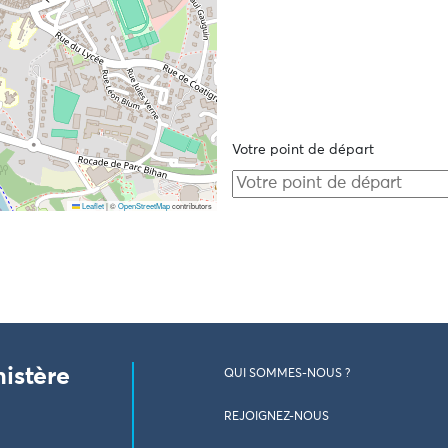
Votre point de départ
Leaflet
|
©
OpenStreetMap
contributors
nistère
QUI SOMMES-NOUS ?
REJOIGNEZ-NOUS