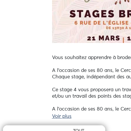
Vous souhaitez apprendre à broder
A l'occasion de ses 80 ans, le Cer
Chaque stage, indépendant des aut
Ce stage 4 vous proposera un trava
et/ou un travail des points des sta
A l’occasion de ses 80 ans, le Cer
2026. Chaque stage, indépendant d
Voir plus
broderez un motif différent à chaqu