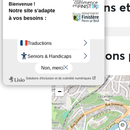
Prestations et
Entrée
Tarif de base
Informations 
+
−