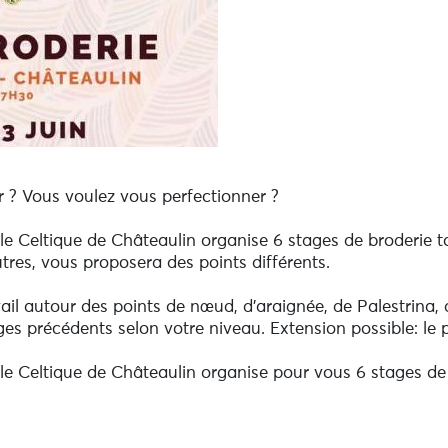
 ? Vous voulez vous perfectionner ?
cle Celtique de Châteaulin organise 6 stages de broderie t
res, vous proposera des points différents.
il autour des points de nœud, d'araignée, de Palestrina, 
ges précédents selon votre niveau. Extension possible: le 
cle Celtique de Châteaulin organise pour vous 6 stages de
es autres, vous proposera d'aborder des points différent
e stage ou un grand motif suivi si vous souhaitez partici