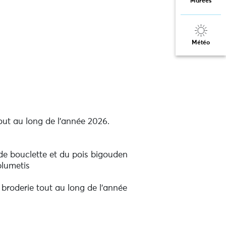
Marées
Météo
out au long de l’année 2026.
de bouclette et du pois bigouden
plumetis
 broderie tout au long de l’année
s, adaptés à votre niveau. Vous
per à tous les stages.