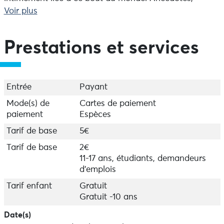
observations et échanges rythment la visite, pensée
Voir plus
pour être accessible et ludique. Une formule idéale
pour une première approche du site, à partager en
famille, entre terre et mer.
Prestations et services
Départ du sémaphore (à 800 m du parking) - Durée 1h
Entrée
Payant
Mode(s) de
Cartes de paiement
paiement
Espèces
Tarif de base
5€
Tarif de base
2€
11-17 ans, étudiants, demandeurs
d'emplois
Tarif enfant
Gratuit
Gratuit -10 ans
Date(s)