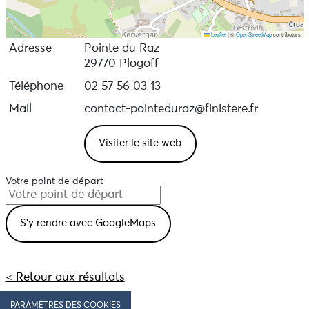
Leaflet
|
©
OpenStreetMap
contributors
Adresse
Pointe du Raz
29770 Plogoff
Téléphone
02 57 56 03 13
Mail
contact-pointeduraz@finistere.fr
Visiter le site web
Votre point de départ
< Retour aux résultats
PARAMÈTRES DES COOKIES