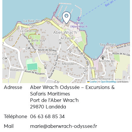
cours. Aujourd’hui skipper professionnel, engagé dans
la protection de la biodiversité, il partage son savoir
avec humour et passion. Chaque sortie devient un
moment d’échanges et d'émotions, pour petits et
grands.
Une expérience saluée par plus de 600 avis 5 étoiles
Sur Google et TripAdvisor, nos passagers témoignent
de leur émerveillement :
Google https://g.page/r/CeqQngmNyQZpEAE/review
TripAdvisor https://www.tripadvisor.fr/UserReviewEdit-
g673006-d27764886-Aber_Wrac_h_Odyssee-
Landeda_Finistere_Brittany.html
Leaflet
|
©
OpenStreetMap
contributors
Adresse
Aber Wrac’h Odyssée – Excursions &
Vous reviendrez marqués par la beauté et l’intensité de
Safaris Maritimes
l’expérience. En solo, en couple, en famille ou entre
Port de l'Aber Wrac'h
amis, embarquez vers un nouveau monde.
29870 Landéda
Téléphone
06 63 68 85 34
Informations pratiques :
Mail
marie@aberwrach-odyssee.fr
• Maximum 6 à 12 passagers