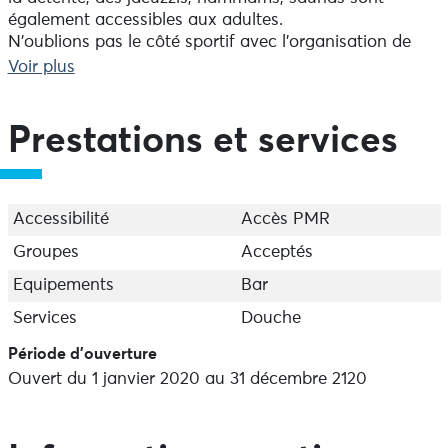
également accessibles aux adultes.
N'oublions pas le côté sportif avec l'organisation de
cours d'aquagym pendant les vacances et la location
Voir plus
de vélos aquatiques toute l'année. Nous proposons
également la carte horaire.
Important : le port du bonnet de bain est obligatoire.
Prestations et services
Ouvert tous les jours sauf le 25/12 et le 01/01. 2
fermetures techniques de 12 jours (en mars et en
septembre).
Accessibilité
Accès PMR
Groupes
Acceptés
Equipements
Bar
Services
Douche
Période d'ouverture
Ouvert du 1 janvier 2020 au 31 décembre 2120