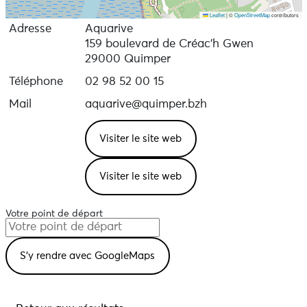
Leaflet
|
©
OpenStreetMap
contributors
Adresse
Aquarive
159 boulevard de Créac'h Gwen
29000 Quimper
Téléphone
02 98 52 00 15
Mail
aquarive@quimper.bzh
Visiter le site web
Visiter le site web
Votre point de départ