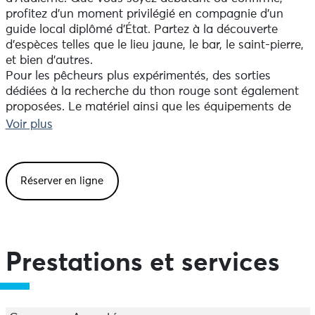
profitez d’un moment privilégié en compagnie d’un
guide local diplômé d’État. Partez à la découverte
d’espèces telles que le lieu jaune, le bar, le saint-pierre,
et bien d’autres.
Pour les pêcheurs plus expérimentés, des sorties
dédiées à la recherche du thon rouge sont également
proposées. Le matériel ainsi que les équipements de
sécurité sont fournis, et vous bénéficiez de conseils
Voir plus
personnalisés tout au long de l’activité.
Des sorties pêche du bord sont également possible, en
surfcasting, aux leurres depuis la côte ou en eau
Réserver en ligne
douce, adaptées à tous les niveaux.
N’hésitez pas à me contacter par téléphone afin de
définir ensemble la formule la mieux adaptée à vos
envies.
Prestations et services