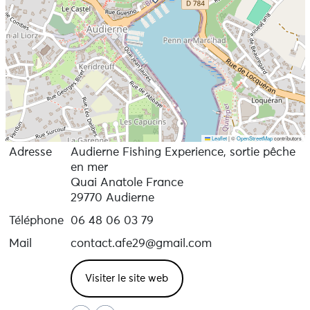
Leaflet
|
©
OpenStreetMap
contributors
Adresse
Audierne Fishing Experience, sortie pêche
en mer
Quai Anatole France
29770 Audierne
Téléphone
06 48 06 03 79
Mail
contact.afe29@gmail.com
Visiter le site web