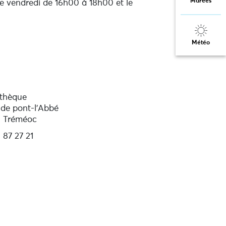
Marées
le vendredi de 16h00 à 18h00 et le
Météo
othèque
 de pont-l'Abbé
0 Tréméoc
 87 27 21