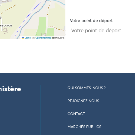
Votre point de départ
Leaflet
|
©
OpenStreetMap
contributors
nistère
QUI SOMMES-NOUS ?
REJOIGNEZ-NOUS
CONTACT
MARCHÉS PUBLICS