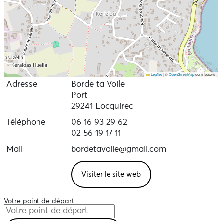
Leaflet
|
©
OpenStreetMap
contributors
Adresse
Borde ta Voile
Port
29241 Locquirec
Téléphone
06 16 93 29 62
02 56 19 17 11
Mail
bordetavoile@gmail.com
Visiter le site web
Votre point de départ