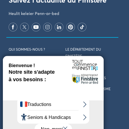
Suivez l'actualité du Finistère
Heulit keleier Penn-ar-bed
QUI SOMMES-NOUS ?
LE DÉPARTEMENT DU
FINISTÈRE
REJOIGNEZ-NOUS
VENIR EN FINISTÈRE
CONTACT
CARTES ET BROCHURES
MARCHÉS PUBLICS
LES OFFICES DE TOURISME
MENTIONS LÉGALES
PRESSE
DÉCLARATION
MARÉES
D’ACCESSIBILITÉ
MÉTÉO