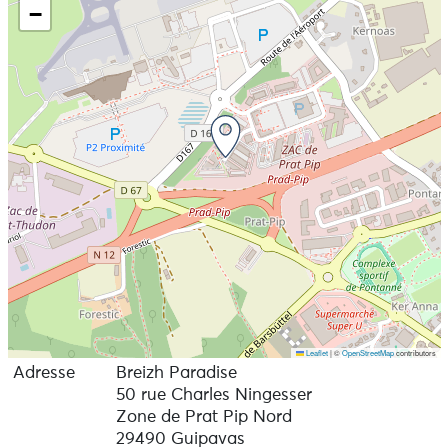
−
Leaflet
|
©
OpenStreetMap
contributors
Adresse
Breizh Paradise
50 rue Charles Ningesser
Zone de Prat Pip Nord
29490 Guipavas