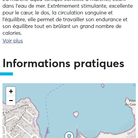
dans l'eau de mer. Extrêmement stimulante, excellente
pour le cœur, le dos, la circulation sanguine et
l'équilibre, elle permet de travailler son endurance et
son équilibre tout en brûlant un grand nombre de
calories.
Elle permet de découvrir le littoral tout en pratiquant
Voir plus
une activité physique qui procure un bien-être
immédiat.
Pour toutes personnes souhaitant retrouver une
Informations pratiques
tonicité, tout en profitant des bienfaits de
l’environnement marin.
Venez pratiquer la marche aqua-tonique sur la côte
+
nord Finistère en Bretagne.
−
Carantec au cœur de la baie de Morlaix, permet la
pratique de la marche aquatique sûre avec peu de
vagues et de ressac, accessible à toute heure de
marées (sur les plages du Kelenn, Penquer, Cosmeur et
Clouët).