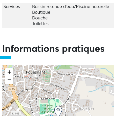
Services
Bassin retenue d'eau/Piscine naturelle
Ouvert toute l'année. Horaires selon périodes (consulter
Boutique
le site Internet)
Douche
fermé le 24,25 et 31/12 ; le 01/01 et le 01/05.
Toilettes
Informations pratiques
+
−