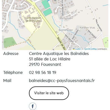
Leaflet
|
©
OpenStreetMap
contributors
Adresse
Centre Aquatique les Balnéides
51 allée de Loc Hilaire
29170 Fouesnant
Téléphone
02 98 56 18 19
Mail
balneides@cc-paysfouesnantais.fr
Visiter le site web