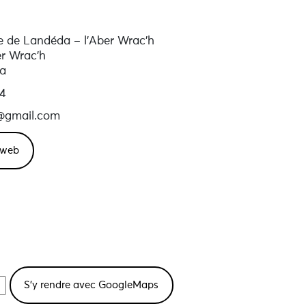
e de Landéda – l’Aber Wrac’h
er Wrac'h
a
4
@gmail.com
e web