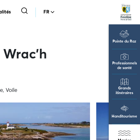
lités
FR
Pointe du Raz
r Wrac’h
Professionnels
de santé
Grands
, Voile
itinéraires
Handitourisme