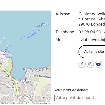
Adresse
Centre de Voil
4 Port de l'Ab
29870 Landéd
Téléphone
02 98 04 90 6
Mail
cvlaberwrach
Visiter le sit
Votre point de départ
Leaflet
|
©
OpenStreetMap
contributors